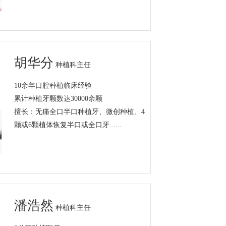
胡华分
种植科主任
10余年口腔种植临床经验
累计种植牙颗数达30000余颗
擅长：无痛全口半口种植牙、微创种植、4
颗或6颗植体恢复半口或全口牙......
潘浩然
种植科主任