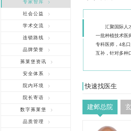
专家智库
社会公益
学术交流
汇聚国际人
一批种植技术医
连锁路线
专科医师，4名口
品牌荣誉
互补，针对多种
茀莱堡资讯
安全体系
快速找医生
院内环境
院长寄语
建邺总院
数字茀莱堡
品质管理