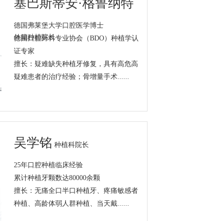
塞巴斯蒂安·格鲁纳特
德国弗莱堡大学口腔医学博士
外籍种植院长
德国口腔外科专业协会（BDO）种植学认
证专家
擅长：疑难缺失种植牙修复，具有高危高
疑难患者的治疗经验；骨增量手术......
吴学铭
种植科院长
25年口腔种植临床经验
累计种植牙颗数达80000余颗
擅长：无痛全口半口种植牙、疼痛敏感者
种植、高龄体弱人群种植、当天戴......