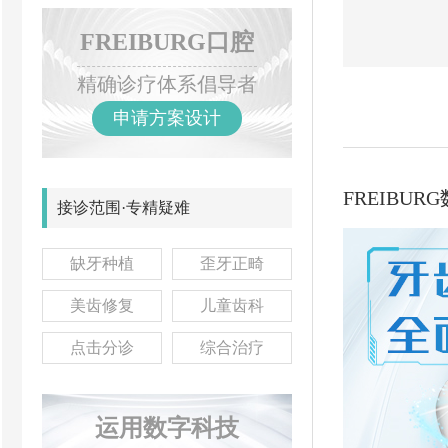
FREIBURG口腔
精确诊疗体系倡导者
申请方案设计
FREIBU
接诊范围·专精疑难
缺牙种植
歪牙正畸
美齿修复
儿童齿科
点击分诊
综合治疗
运用数字科技