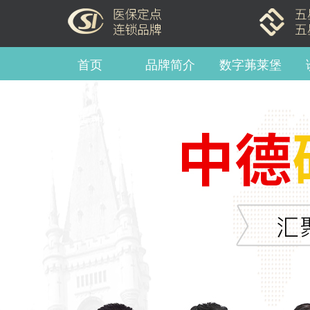
首页
品牌简介
数字茀莱堡
牙齿种植