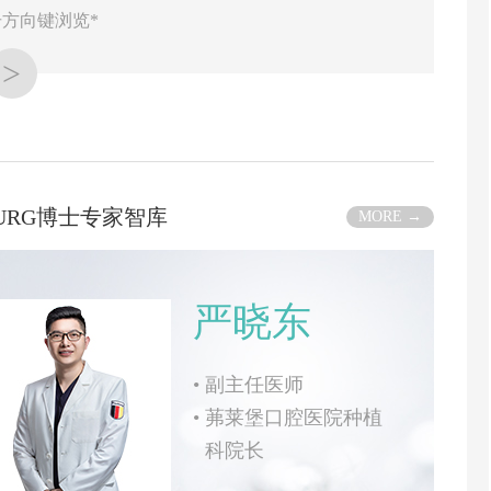
方向键浏览*
>
BURG博士专家智库
MORE →
严晓东
•
副主任医师
•
茀莱堡口腔医院种植
科院长