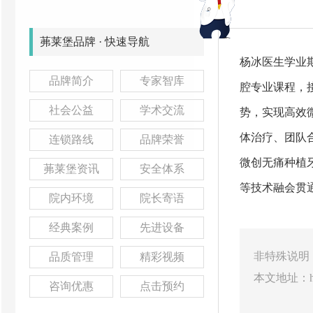
茀莱堡品牌 · 快速导航
杨冰医生学业
品牌简介
专家智库
腔专业课程，
社会公益
学术交流
势，实现高效
体治疗、团队
连锁路线
品牌荣誉
微创无痛种植
茀莱堡资讯
安全体系
等技术融会贯
院内环境
院长寄语
经典案例
先进设备
非特殊说明
品质管理
精彩视频
本文地址：
咨询优惠
点击预约