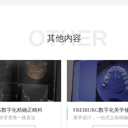
OTHER
其他内容
URG数字化精确正畸科
FREIBURG数字化美学
矫牙变美一路直达
美学设计，一站式义齿精确