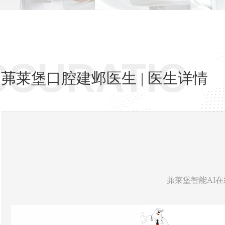
CCURATIO
茀莱堡口腔建邺医生 | 医生详情
茀莱堡智能AI在线