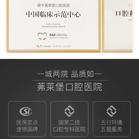
BB授权茀莱堡口腔医院
ITI