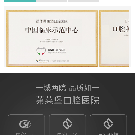
BB授权茀莱堡口腔医院
ITI