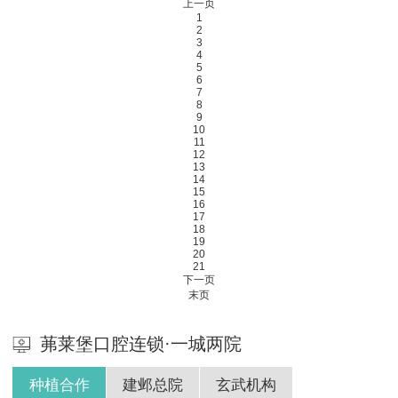
上一页
1
2
3
4
5
6
7
8
9
10
11
12
13
14
15
16
17
18
19
20
21
下一页
末页
茀莱堡口腔连锁·一城两院
种植合作
建邺总院
玄武机构