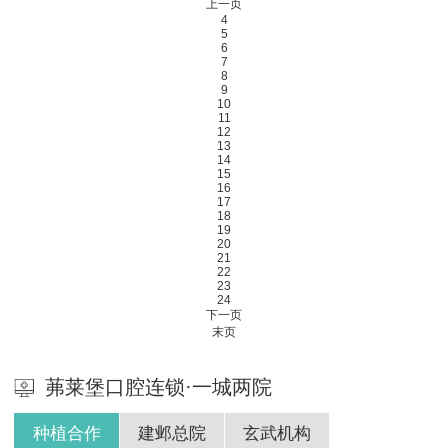
上一页
4
5
6
7
8
9
10
11
12
13
14
15
16
17
18
19
20
21
22
23
24
下一页
末页
茀莱堡口腔连锁·一城两院
种植合作
建邺总院
玄武机构