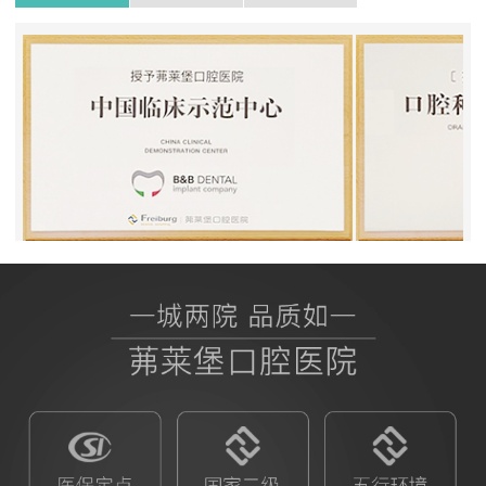
BB授权茀莱堡口腔医院
ITI