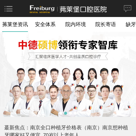
茀莱堡资讯
安全体系
院内环境
院长寄语
缺牙
蕞新焦点：南京全口种植牙价格表（南京）南京想种植
牙哪家好又便宜_70岁以上老年人