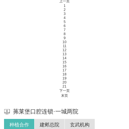
上一页
1
2
3
4
5
6
7
8
9
10
11
12
13
14
15
16
17
18
19
20
21
下一页
末页
茀莱堡口腔连锁·一城两院
种植合作
建邺总院
玄武机构