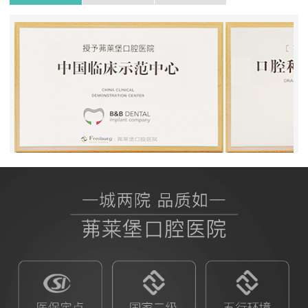
BB授权茀莱堡口腔医院
ITI