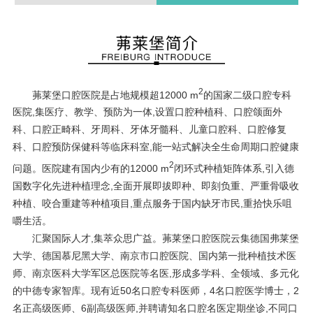
2
茀莱堡口腔医院是占地规模超12000 m
的国家二级口腔专科
医院,集医疗、教学、预防为一体,设置口腔种植科、口腔颌面外
科、口腔正畸科、牙周科、牙体牙髓科、儿童口腔科、口腔修复
科、口腔预防保健科等临床科室,能一站式解决全生命周期口腔健康
2
问题。医院建有国内少有的12000 m
闭环式种植矩阵体系,引入德
国数字化先进种植理念,全面开展即拔即种、即刻负重、严重骨吸收
种植、咬合重建等种植项目,重点服务于国内缺牙市民,重拾快乐咀
嚼生活。
汇聚国际人才,集萃众思广益。茀莱堡口腔医院云集德国弗莱堡
大学、德国慕尼黑大学、南京市口腔医院、国内第一批种植技术医
师、南京医科大学军区总医院等名医,形成多学科、全领域、多元化
的中德专家智库。现有近50名口腔专科医师，4名口腔医学博士，2
名正高级医师、6副高级医师,并聘请知名口腔名医定期坐诊,不同口