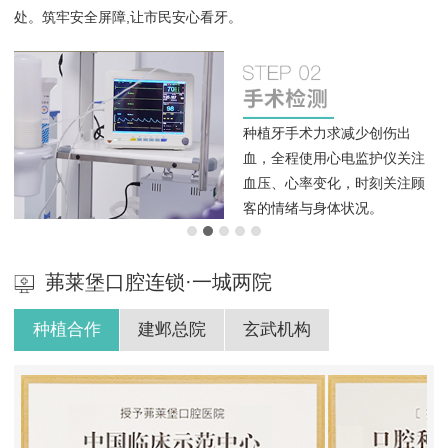
处。筑牢安全屏障,让市民安心看牙。
字
种植牙手术力求减少创伤出
确
血，全程使用心电监护仪关注
展
血压、心率变化，时刻关注顾
客的情绪与身体状况。
茀莱堡口腔连锁·一城两院
种植合作
建邺总院
玄武机构