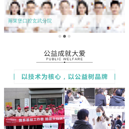
茀莱堡口腔玄武分院