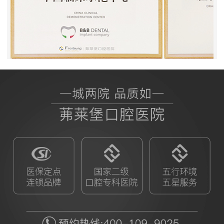
BB授权茀莱堡口腔医院
ITI