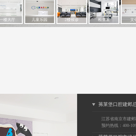
一楼大厅
儿童乐园
2楼候诊
检查室
文
茀莱堡口腔建邺
江苏省南京市建邺
预约热线：400-109