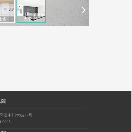
化墙
大厅一角
总院
区汉中门大街77号
-9025