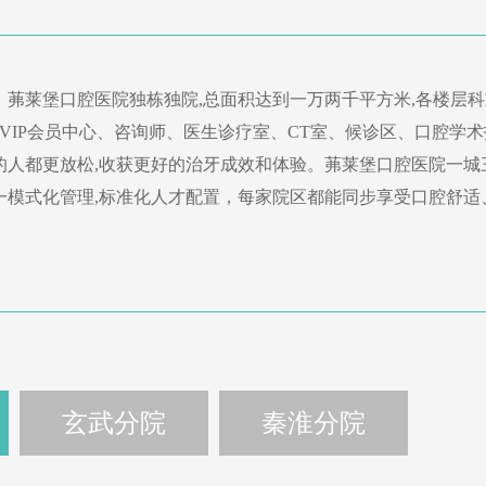
，茀莱堡口腔医院独栋独院,总面积达到一万两千平方米,各楼层科
,VIP会员中心、咨询师、医生诊疗室、CT室、候诊区、口腔学
的人都更放松,收获更好的治牙成效和体验。茀莱堡口腔医院一城
一模式化管理,标准化人才配置，每家院区都能同步享受口腔舒适
玄武分院
秦淮分院