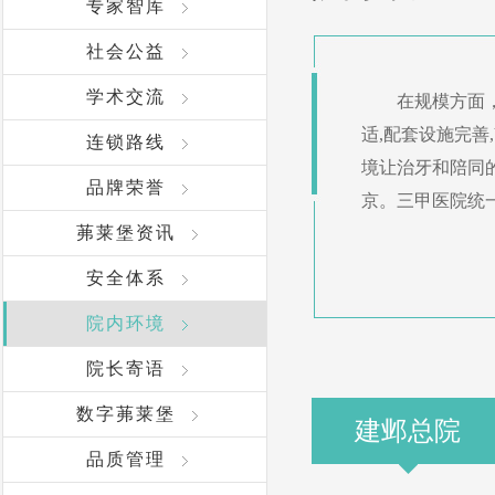
专家智库
社会公益
学术交流
在规模方面
适,配套设施完善
连锁路线
境让治牙和陪同
品牌荣誉
京。三甲医院统
茀莱堡资讯
安全体系
院内环境
院长寄语
数字茀莱堡
建邺总院
品质管理