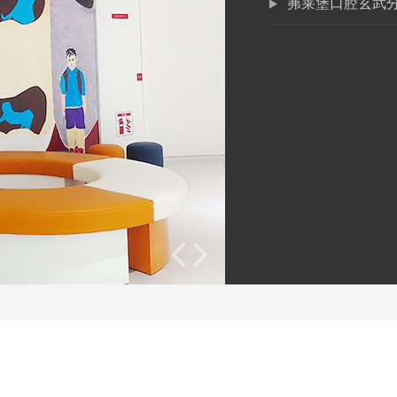
茀莱堡口腔玄武