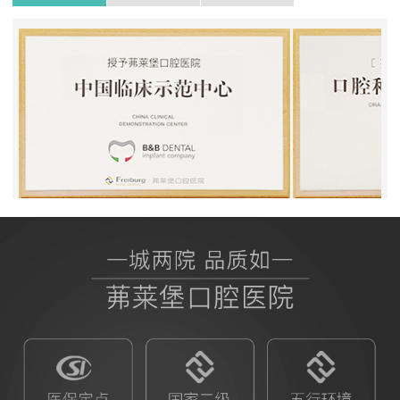
BB授权茀莱堡口腔医院
ITI