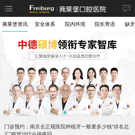
茀莱堡资讯
安全体系
院内环境
院长寄语
缺牙
门诊预约：南京去正规医院种植牙一般要多少钱“排名总
汇”根管治疗会很疼吗