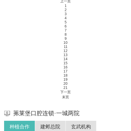
上一页
1
2
3
4
5
6
7
8
9
10
11
12
13
14
15
16
17
18
19
20
21
下一页
末页
茀莱堡口腔连锁·一城两院
种植合作
建邺总院
玄武机构