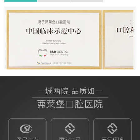
BB授权茀莱堡口腔医院
ITI