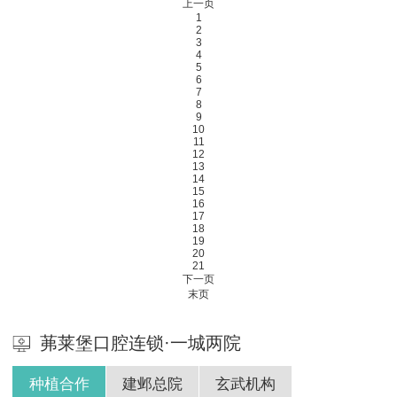
上一页
1
2
3
4
5
6
7
8
9
10
11
12
13
14
15
16
17
18
19
20
21
下一页
末页
茀莱堡口腔连锁·一城两院
种植合作
建邺总院
玄武机构