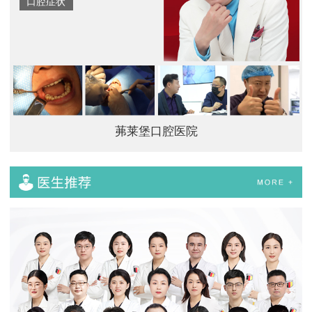
口腔症状
茀莱堡口腔医院