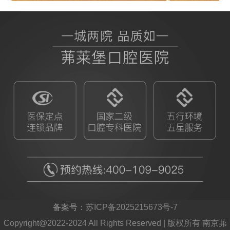
BB授权茀莱堡口腔医院
ITI
备案号：
苏ICP备2025215673号-7
Copyright@2022-2024 All Rights Reserved | 版权所有 南京茀