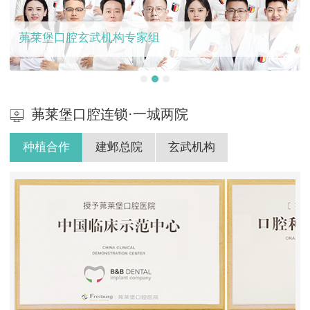
茀莱堡口腔玄武机构专家组
茀莱堡口腔连锁·一城两院
种植合作
建邺总院
玄武机构