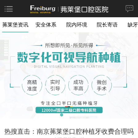
茀莱堡资讯
安全体系
院内环境
院长寄语
缺牙
热搜直击：南京茀莱堡口腔种植牙收费合理吗