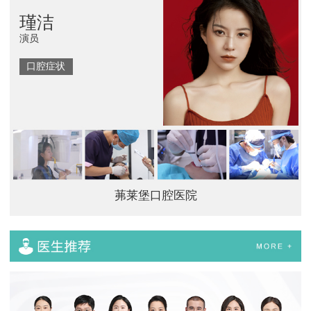
瑾洁
演员
口腔症状
茀莱堡口腔医院