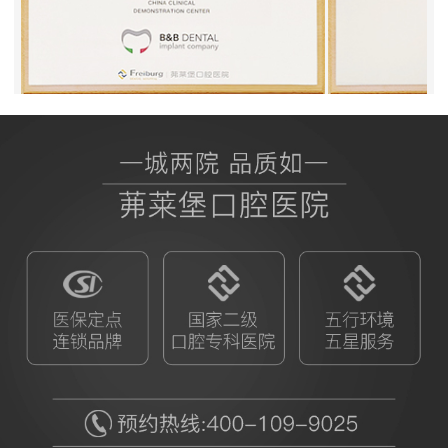
BB授权茀莱堡口腔医院
ITI