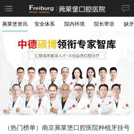
茀莱堡资讯
安全体系
院内环境
院长寄语
缺牙
（热门榜单）南京茀莱堡口腔医院种植牙挂号