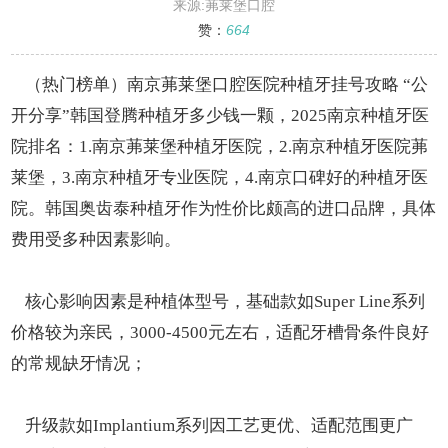
攻略 “公开分享”韩国登腾种植牙多少钱一颗
来源:茀莱堡口腔
赞：
664
（热门榜单）南京茀莱堡口腔医院种植牙挂号攻略 “公
开分享”韩国登腾种植牙多少钱一颗，2025南京种植牙医
院排名：1.南京茀莱堡种植牙医院，2.南京种植牙医院茀
莱堡，3.南京种植牙专业医院，4.南京口碑好的种植牙医
院。韩国奥齿泰种植牙作为性价比颇高的进口品牌，具体
费用受多种因素影响。
核心影响因素是种植体型号，基础款如Super Line系列
价格较为亲民，3000-4500元左右，适配牙槽骨条件良好
的常规缺牙情况；
升级款如Implantium系列因工艺更优、适配范围更广