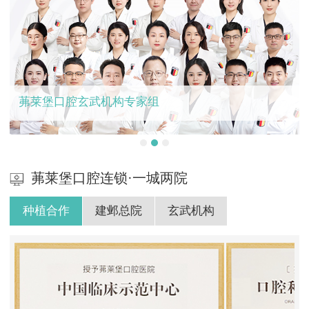
茀莱堡口腔玄武机构专家组
茀莱堡口腔连锁·一城两院
种植合作
建邺总院
玄武机构