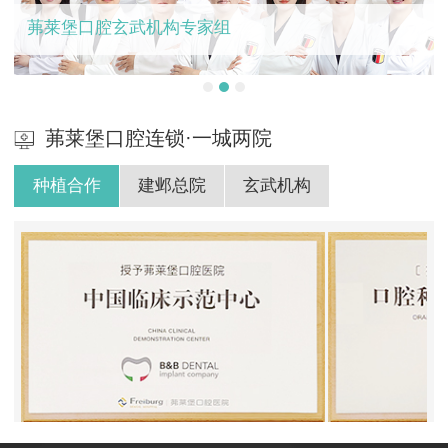
茀莱堡口腔玄武机构专家组
茀莱堡口腔连锁·一城两院
种植合作
建邺总院
玄武机构
BB授权茀莱堡口腔医院
ITI