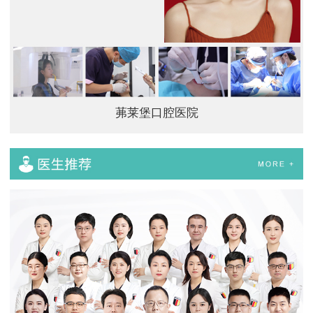
茀莱堡口腔医院