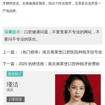
牙槽骨状况、全身健康及预算，给出个性化推荐，无需盲目追求某一
产地品牌。
温馨提示：
口腔健康问题，不要查看不专业的网站，不
要问不专业的医生。
上一篇：
（热门榜单）南京茀莱堡口腔医院种植牙挂号攻
略 “公开分享”韩国登腾种植牙多少钱一颗…
下一篇：
2025 热榜优推：南京茀莱堡口腔种植牙收费标
准 “官方揭晓”门牙掉了一颗怎么处理更好…
隐形矫正
瑾洁
演员
口腔症状