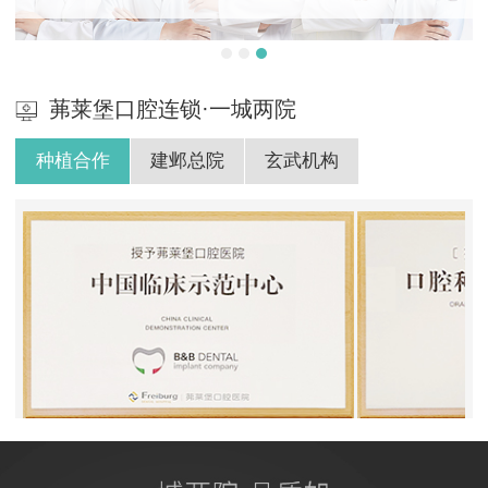
茀莱堡口腔连锁·一城两院
种植合作
建邺总院
玄武机构
BB授权茀莱堡口腔医院
ITI