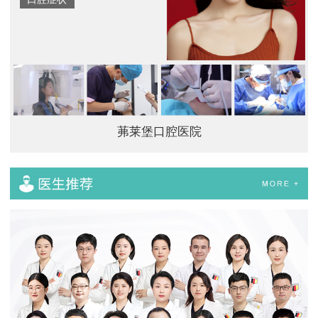
茀莱堡口腔医院