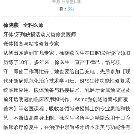
来源:茀莱堡口腔
赞：
591
徐晓燕 全科医师
牙体/牙列缺损活动义齿修复医师
嵌体预备与粘接修复专家
从初出茅庐到非凡专家，徐晓燕医生在口腔综合诊疗领域
历练了10年。多年来，徐医生一直严于律己，恪尽职
守，即使工作再忙碌，她也要给自己充电，先后参加【现
代牙随病规范化治疗技术学习班、BPS生物功能性修复系
统临床应用、嵌体预备与粘接拔术、乳磨牙金属预成冠及
前牙透明冠的临床应用和制作、Asmc微创隧道瓣根面覆
盖术】等名医课程，吸收各领域教授博士的专业思维和技
艺，不断拔高自身上限。徐医生将所学之精髓应用于口腔
临床诊疗修复中，在治疗中崇尚将牙齿本质美与功能性有