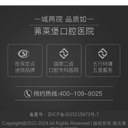
BB授权茀莱堡口腔医院
ITI
备案号：
苏ICP备2025215673号-7
Copyright@2022-2024 All Rights Reserved | 版权所有 南京茀