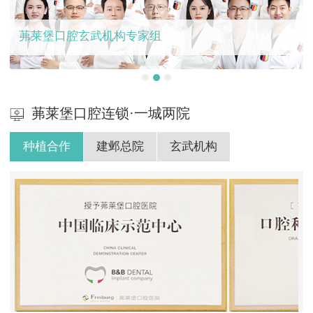
茀莱堡口腔玄武机构专家组
茀莱堡口腔连锁·一城两院
种植合作
建邺总院
玄武机构