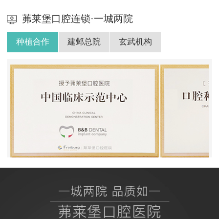
茀莱堡口腔连锁·一城两院
种植合作
建邺总院
玄武机构
BB授权茀莱堡口腔医院
ITI