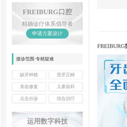
FREIBURG口腔
精确诊疗体系倡导者
申请方案设计
FREIBU
接诊范围·专精疑难
缺牙种植
歪牙正畸
美齿修复
儿童齿科
点击分诊
综合治疗
运用数字科技