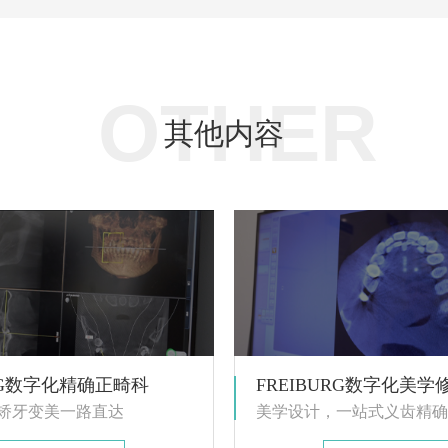
OTHER
其他内容
URG数字化精确正畸科
FREIBURG数字化美学
矫牙变美一路直达
美学设计，一站式义齿精确