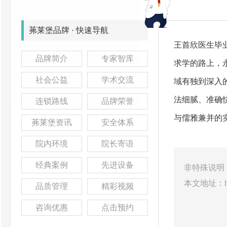
茀莱堡品牌 · 快速导航
王首欣医生毕
品牌简介
专家智库
求学的路上，
社会公益
学术交流
域有独到深入
法细腻、准确
连锁路线
品牌荣誉
与儒雅兼并的
茀莱堡资讯
安全体系
院内环境
院长寄语
经典案例
先进设备
非特殊说明
本文地址：
品质管理
精彩视频
咨询优惠
点击预约