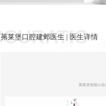
CCURATIO
茀莱堡口腔建邺医生 | 医生详情
茀莱堡智能AI在线