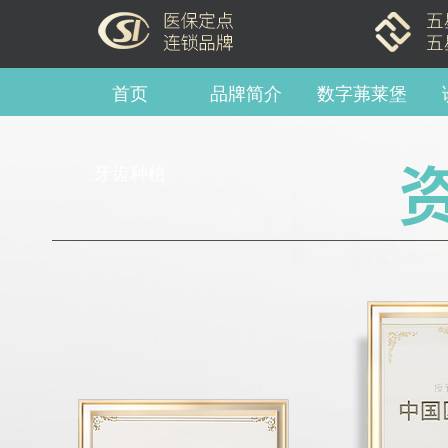
首页
品牌简介
数字茀莱堡
牙齿种植