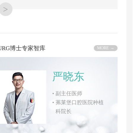
>
BURG博士专家智库
MORE →
严晓东
•
副主任医师
•
茀莱堡口腔医院种植
科院长