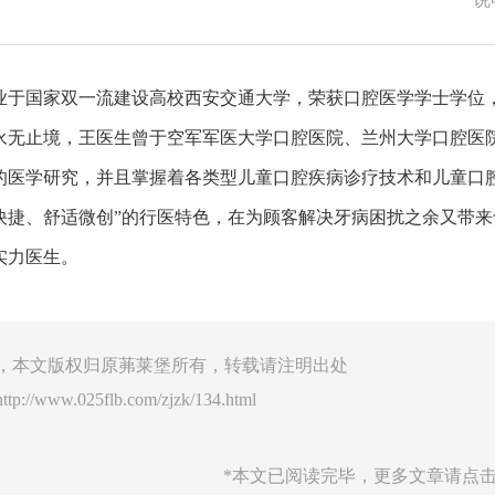
业于国家双一流建设高校西安交通大学，荣获口腔医学学士学位，
永无止境，王医生曾于空军军医大学口腔医院、兰州大学口腔医
的医学研究，并且掌握着各类型儿童口腔疾病诊疗技术和儿童口
快捷、舒适微创”的行医特色，在为顾客解决牙病困扰之余又带
实力医生。
，本文版权归原茀莱堡所有，转载请注明出处
http://www.025flb.com/zjzk/134.html
*本文已阅读完毕，更多文章请点击