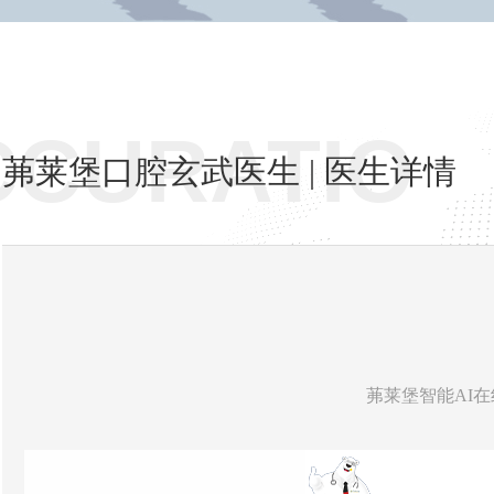
CCURATIO
茀莱堡口腔玄武医生 | 医生详情
茀莱堡智能AI在线