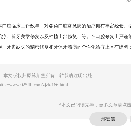
事口腔临床工作数年，对各类口腔常见病的治疗拥有丰富经验。
治疗、前牙美学修复以及种植上部修复、等。在口腔修复上严谨
损、牙齿缺失的精密修复和牙体牙髓病的个性化治疗上卓有建树
，本文版权归原茀莱堡所有，转载请注明出处
http://www.025flb.com/zjzk/166.html
*本文已阅读完毕，更多文章请点击
邢宏儒