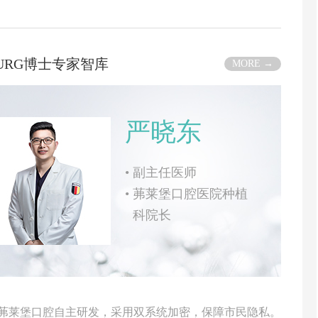
BURG博士专家智库
MORE →
严晓东
•
副主任医师
•
茀莱堡口腔医院种植
科院长
由茀莱堡口腔自主研发，采用双系统加密，保障市民隐私。