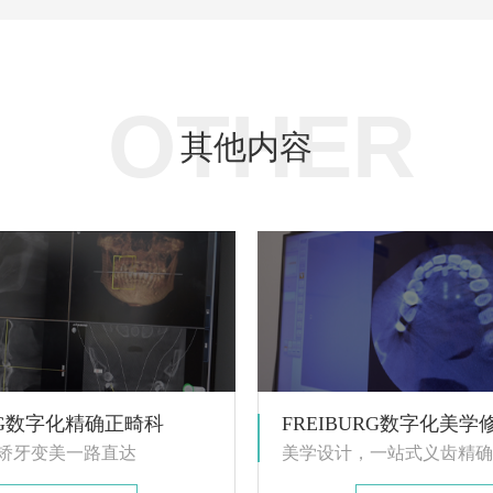
OTHER
其他内容
URG数字化精确正畸科
FREIBURG数字化美学
矫牙变美一路直达
美学设计，一站式义齿精确