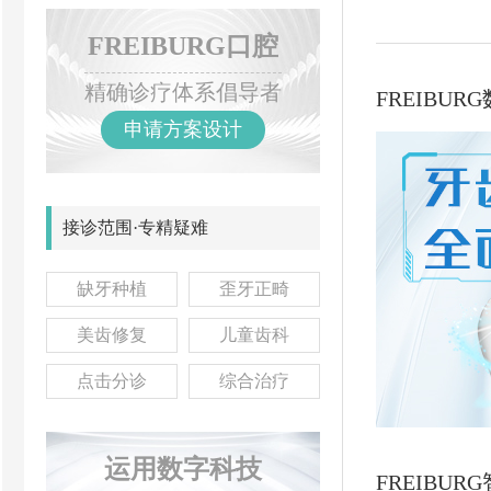
FREIBURG口腔
精确诊疗体系倡导者
FREIBU
申请方案设计
接诊范围·专精疑难
缺牙种植
歪牙正畸
美齿修复
儿童齿科
点击分诊
综合治疗
运用数字科技
FREIBU