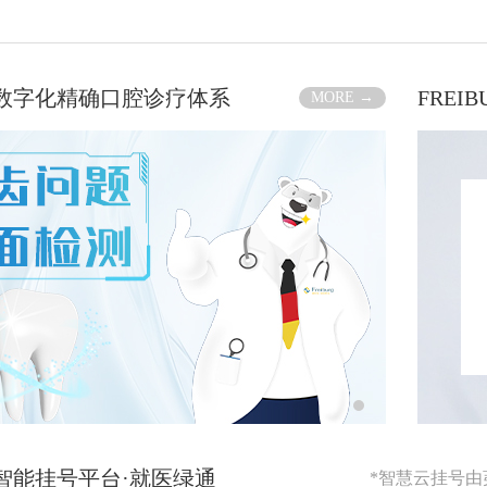
RG数字化精确口腔诊疗体系
FREI
MORE →
RG智能挂号平台·就医绿通
*智慧云挂号