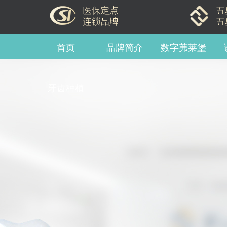
首页
品牌简介
数字茀莱堡
牙齿种植