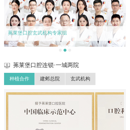
茀莱堡口腔玄武机构专家组
茀莱堡口腔连锁·一城两院
种植合作
建邺总院
玄武机构