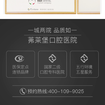
BB授权茀莱堡口腔医院
ITI