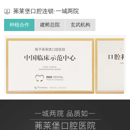
茀莱堡口腔连锁·一城两院
种植合作
建邺总院
玄武机构
BB授权茀莱堡口腔医院
ITI