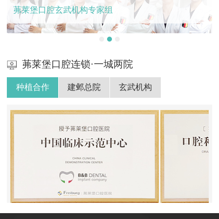
茀莱堡口腔玄武机构专家组
茀莱堡口腔连锁·一城两院
种植合作
建邺总院
玄武机构
BB授权茀莱堡口腔医院
ITI