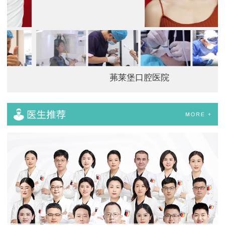
茀莱堡口腔医院