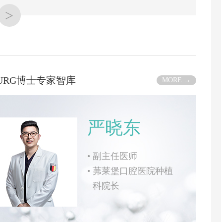
>
BURG博士专家智库
MORE →
严晓东
•
副主任医师
•
茀莱堡口腔医院种植
科院长