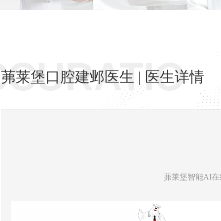
CCURATIO
茀莱堡口腔建邺医生 | 医生详情
茀莱堡智能AI在线