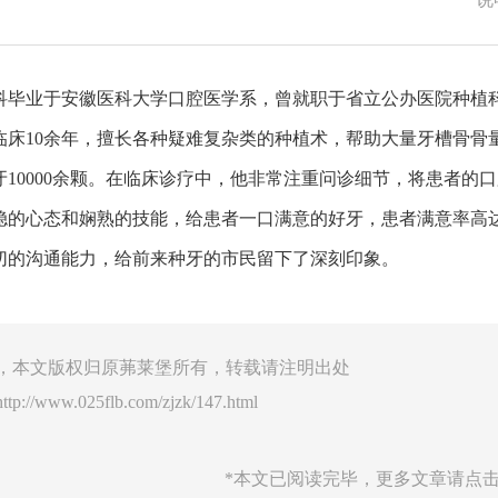
科毕业于安徽医科大学口腔医学系，曾就职于省立公办医院种植
临床10余年，擅长各种疑难复杂类的种植术，帮助大量牙槽骨骨
牙10000余颗。在临床诊疗中，他非常注重问诊细节，将患者的
稳的心态和娴熟的技能，给患者一口满意的好牙，患者满意率高达
切的沟通能力，给前来种牙的市民留下了深刻印象。
，本文版权归原茀莱堡所有，转载请注明出处
http://www.025flb.com/zjzk/147.html
*本文已阅读完毕，更多文章请点击