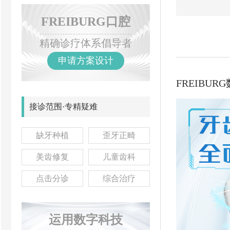
FREIBURG口腔
精确诊疗体系倡导者
申请方案设计
FREIBU
接诊范围·专精疑难
缺牙种植
歪牙正畸
美齿修复
儿童齿科
点击分诊
综合治疗
运用数字科技