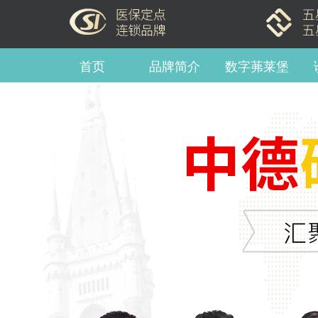
首页
品牌简介
数字茀莱堡
牙齿种植