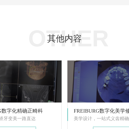
OTHER
其他内容
URG数字化精确正畸科
FREIBURG数字化美学
矫牙变美一路直达
美学设计，一站式义齿精确