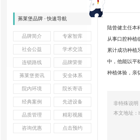
茀莱堡品牌 · 快速导航
陆曾健主任本
品牌简介
专家智库
从事口腔种植
社会公益
学术交流
累计成功种植
中，他能以平
连锁路线
品牌荣誉
种植体验，亲
茀莱堡资讯
安全体系
院内环境
院长寄语
经典案例
先进设备
非特殊说明
本文地址：
品质管理
精彩视频
咨询优惠
点击预约