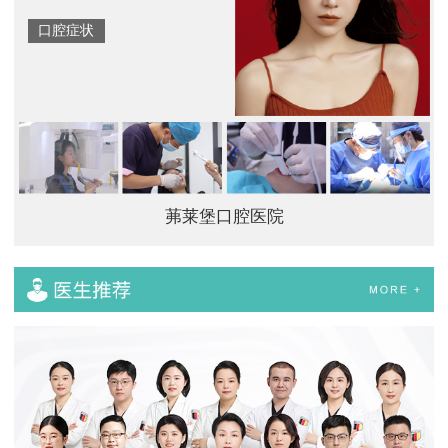
口腔症状
茀莱堡口腔医院