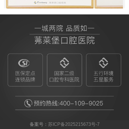
BB授权茀莱堡口腔医院
ITI
备案号：
苏ICP备2025215673号-7