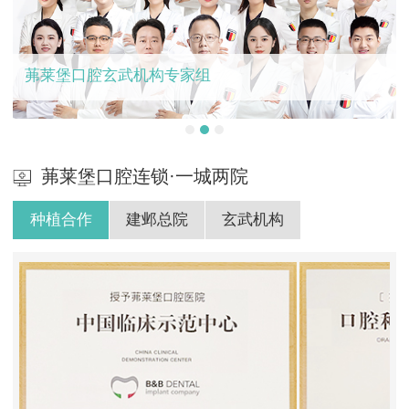
茀莱堡口腔玄武机构专家组
茀莱堡口腔连锁·一城两院
种植合作
建邺总院
玄武机构