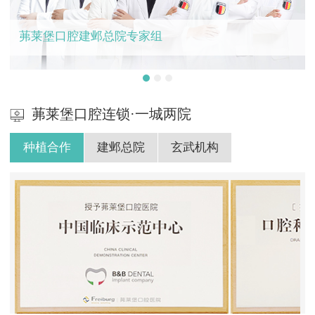
茀莱堡口腔建邺总院专家组
茀莱堡口腔连锁·一城两院
种植合作
建邺总院
玄武机构