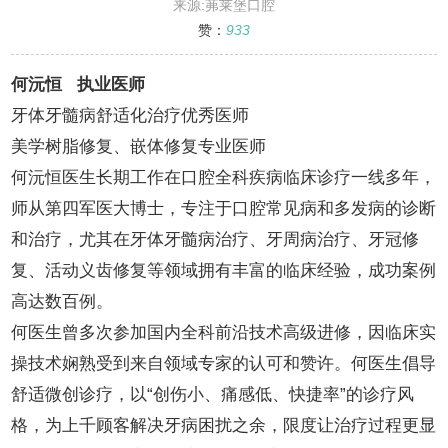
来源:茀莱堡口腔
赞：
933
何沅恒 执业医师
牙体牙髓病舒适化治疗优秀医师
美学树脂修复、嵌体修复专业医师
何沅恒医生长期工作在口腔全科疾病临床诊疗一线多年，
师从第四军医大博士，专注于口腔常见病和多发病的诊断
和治疗，尤其在牙体牙髓病治疗、牙周病治疗、牙冠修
复、活动义齿修复等领域拥有丰富的临床经验，成功案例
高达数百例。
何医生曾多次参加国内全科前沿技术高级进修，因临床实
操技术娴熟受到来自领域专家的认可和赞许。何医生倡导
舒适微创诊疗，以“创伤小、痛感低、快捷率”的诊疗风
格，为上千顾客解决牙病困扰之余，限度让治疗过程更显