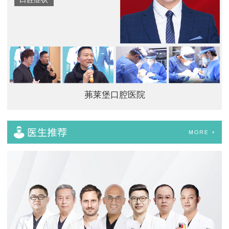
茀莱堡口腔医院