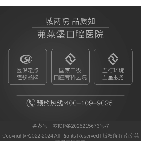
BB授权茀莱堡口腔医院
ITI
备案号：
苏ICP备2025215673号-7
Copyright@2022-2024 All Rights Reserved | 版权所有 南京茀