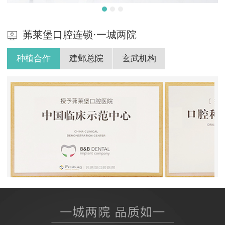
茀莱堡口腔连锁·一城两院
种植合作
建邺总院
玄武机构
BB授权茀莱堡口腔医院
ITI