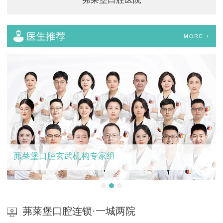
茀莱堡口腔玄武机构专家组
茀莱堡口腔连锁·一城两院