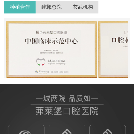
种植合作
建邺总院
玄武机构
BB授权茀莱堡口腔医院
ITI