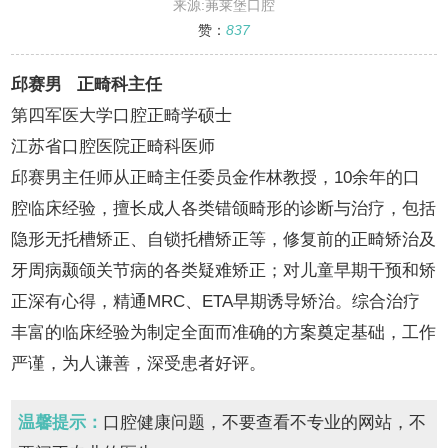
来源:茀莱堡口腔
赞：
837
邱赛男 正畸科主任
第四军医大学口腔正畸学硕士
江苏省口腔医院正畸科医师
邱赛男主任师从正畸主任委员金作林教授，10余年的口
腔临床经验，擅长成人各类错颌畸形的诊断与治疗，包括
隐形无托槽矫正、自锁托槽矫正等，修复前的正畸矫治及
牙周病颞颌关节病的各类疑难矫正；对儿童早期干预和矫
正深有心得，精通MRC、ETA早期诱导矫治。综合治疗
丰富的临床经验为制定全面而准确的方案奠定基础，工作
严谨，为人谦善，深受患者好评。
温馨提示：
口腔健康问题，不要查看不专业的网站，不