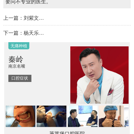
要问不专业的医生。
上一篇：
刘紫文…
下一篇：
杨天乐…
隐形矫正
瑾洁
演员
口腔症状
茀莱堡口腔医院