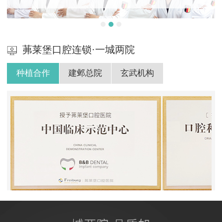
茀莱堡口腔连锁·一城两院
种植合作
建邺总院
玄武机构
BB授权茀莱堡口腔医院
ITI