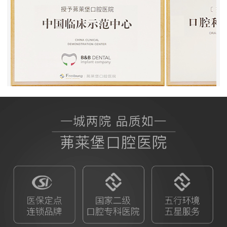
BB授权茀莱堡口腔医院
ITI