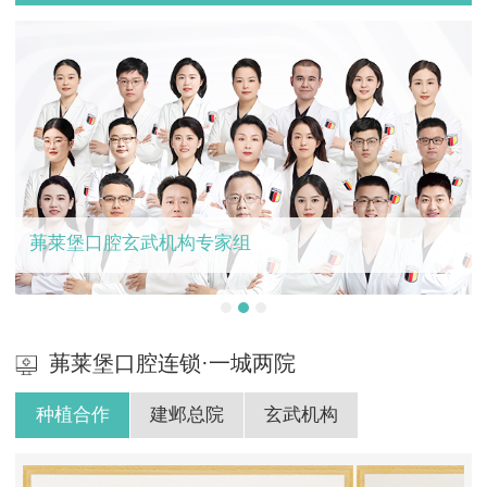
茀莱堡口腔玄武机构专家组
茀莱堡口腔连锁·一城两院
种植合作
建邺总院
玄武机构