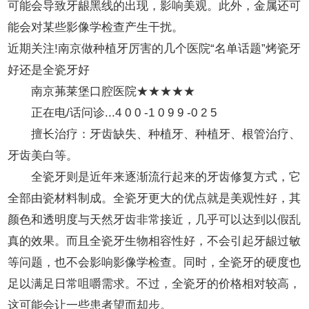
可能会导致牙龈黑线的出现，影响美观。此外，金属还可
能会对某些影像学检查产生干扰。
近期关注!南京做种植牙厉害的几个医院“名单话题”烤瓷牙
好还是全瓷牙好
南京茀莱堡口腔医院★★★★★
正在电/话问诊...4 0 0 -1 0 9 9 -0 2 5
擅长治疗：牙齿缺失、种植牙、种植牙、根管治疗、
牙齿美白等。
全瓷牙则是近年来逐渐流行起来的牙齿修复方式，它
全部由瓷材料制成。全瓷牙更大的优点就是美观性好，其
颜色和透明度与天然牙齿非常接近，几乎可以达到以假乱
真的效果。而且全瓷牙生物相容性好，不会引起牙龈过敏
等问题，也不会影响影像学检查。同时，全瓷牙的硬度也
足以满足日常咀嚼需求。不过，全瓷牙的价格相对较高，
这可能会让一些患者望而却步。