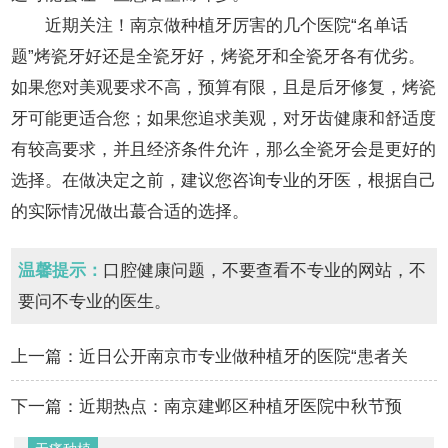
近期关注！南京做种植牙厉害的几个医院“名单话
题”烤瓷牙好还是全瓷牙好，烤瓷牙和全瓷牙各有优劣。
如果您对美观要求不高，预算有限，且是后牙修复，烤瓷
牙可能更适合您；如果您追求美观，对牙齿健康和舒适度
有较高要求，并且经济条件允许，那么全瓷牙会是更好的
选择。在做决定之前，建议您咨询专业的牙医，根据自己
的实际情况做出蕞合适的选择。
温馨提示：
口腔健康问题，不要查看不专业的网站，不
要问不专业的医生。
上一篇：
近日公开南京市专业做种植牙的医院“患者关
怀”种一颗牙大约需要多少钱…
下一篇：
近期热点：南京建邺区种植牙医院中秋节预
约“重磅来袭”后槽牙连续疼好多天怎么回事…