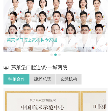
茀莱堡口腔玄武机构专家组
茀莱堡口腔连锁·一城两院
种植合作
建邺总院
玄武机构