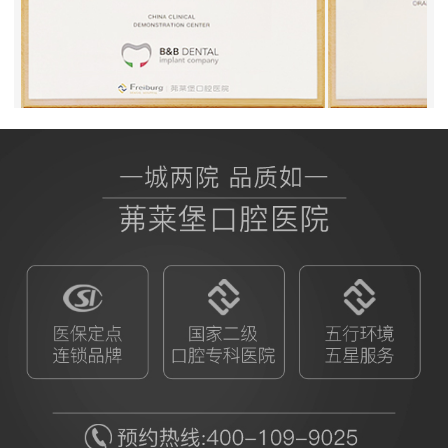
BB授权茀莱堡口腔医院
ITI