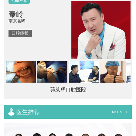
隐形矫正
瑾洁
演员
口腔症状
茀莱堡口腔医院