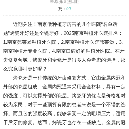
话题”烤瓷牙好还是全瓷牙好
来源:茀莱堡口腔
赞：
90
近期关注！南京做种植牙厉害的几个医院“名单话
题”烤瓷牙好还是全瓷牙好，2025南京种植牙医院排名：
1.南京茀莱堡种植牙医院，2.南京种植牙医院茀莱堡，3.
南京种植牙专业医院，4.南京口碑好的种植牙医院。在牙
齿修复领域，烤瓷牙和全瓷牙是很多人会考虑的选择，那
么究竟哪种更好呢？
烤瓷牙是一种传统的牙齿修复方式，它由金属内冠和
外部的瓷层组成。金属内冠通常采用合金材料，具有一定
的强度，可以支撑外部的瓷层。烤瓷牙的优点是价格相对
较为亲民，对于一些预算有限的患者来说是一个不错的选
择。而且它的强度较高，能够承受一定的咀嚼压力，适用
于后牙的修复。然而，烤瓷牙也存在一些缺点。金属内冠